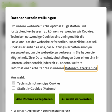
Bachelor
Datenschutzeinstellungen
MASCHINENBAU
Menu
Um unsere Webseite für Sie optimal zu gestalten und
STUDIUM
THEMEN
fortlaufend verbessern zu können, verwenden wir Cookies.
Technisch notwendige Cookies sind zwingend für die
STUDIUM
Funktionalität der Webseite erforderlich. Zusätzliche Statistik-
Messtechnik
BEWERBUNG
Cookies erlauben es uns, das Nutzungsverhalten anonym
auszuwerten, um die Webseite zu verbessern. Sie haben die
KARRIERE
Möglichkeit, Ihre Datenschutzeinstellungen über einen Link im
Adresse
unteren Seitenbereich jederzeit zu ändern. Weitere
PERSONEN
Kurzbeschreibung
Informationen erhalten Sie in unserer
Datenschutzerklärung
.
Profil
Auswahl:
ZENTRALE SEITEN
Technisch notwendige Cookies
PORTALE
Adresse
Statistik-Cookies (Matomo)
BERATUNG & SERVICE
Alle Cookies akzeptieren
Auswahl verwenden
Campus Wilhelminenhof | Gebäude F | Räume 102-105
ZENTRALEINRICHTUNGEN
HTW Berlin -
Impressum
-
Datenschutzerklärung