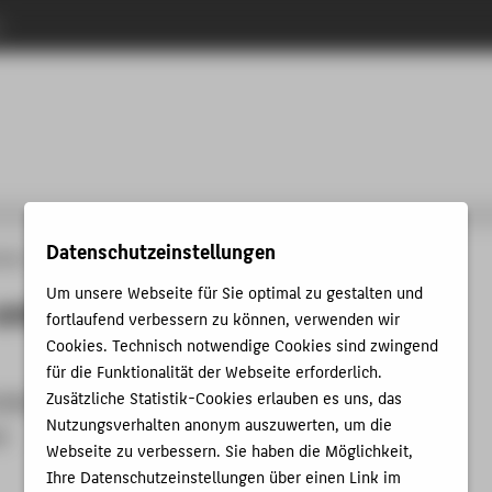
n
Datenschutzeinstellungen
änge
Maschinenbau
Studium
Labore
Thermo- und Fluiddynamik
Um unsere Webseite für Sie optimal zu gestalten und
und Fluiddynamik
fortlaufend verbessern zu können, verwenden wir
Cookies. Technisch notwendige Cookies sind zwingend
für die Funktionalität der Webseite erforderlich.
Zusätzliche Statistik-Cookies erlauben es uns, das
reibung
Nutzungsverhalten anonym auszuwerten, um die
g
Webseite zu verbessern. Sie haben die Möglichkeit,
Ihre Datenschutzeinstellungen über einen Link im