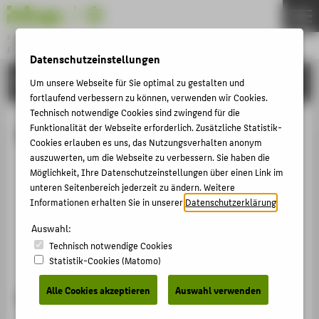
Bachelor
MASCHINENBAU
Datenschutzeinstellungen
Menu
STUDIUM
Um unsere Webseite für Sie optimal zu gestalten und
THEMEN
fortlaufend verbessern zu können, verwenden wir Cookies.
STUDIUM
Technisch notwendige Cookies sind zwingend für die
Mechatronik
Funktionalität der Webseite erforderlich. Zusätzliche Statistik-
BEWERBUNG
Cookies erlauben es uns, das Nutzungsverhalten anonym
KARRIERE
auszuwerten, um die Webseite zu verbessern. Sie haben die
Adresse
Möglichkeit, Ihre Datenschutzeinstellungen über einen Link im
PERSONEN
Kurzbeschreibung
unteren Seitenbereich jederzeit zu ändern. Weitere
Informationen erhalten Sie in unserer
Datenschutzerklärung
.
Laborversuche der Bachelor-Studiengänge
ZENTRALE SEITEN
Laborversuche der Master-Studiengänge
Auswahl:
Technisch notwendige Cookies
Technische Ausstattung
PORTALE
Statistik-Cookies (Matomo)
BERATUNG & SERVICE
Alle Cookies akzeptieren
Auswahl verwenden
Adresse
ZENTRALEINRICHTUNGEN