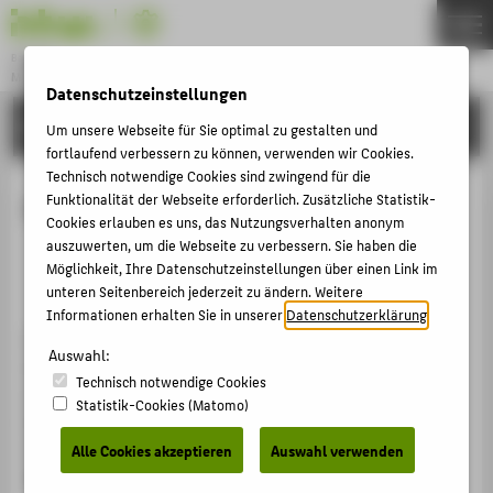
Bachelor
MASCHINENBAU
Datenschutzeinstellungen
Menu
STUDIUM
THEMEN
Um unsere Webseite für Sie optimal zu gestalten und
fortlaufend verbessern zu können, verwenden wir Cookies.
STUDIUM
Technisch notwendige Cookies sind zwingend für die
Aufbau des Studiums
Funktionalität der Webseite erforderlich. Zusätzliche Statistik-
BEWERBUNG
Cookies erlauben es uns, das Nutzungsverhalten anonym
KARRIERE
auszuwerten, um die Webseite zu verbessern. Sie haben die
Basisstudium
Möglichkeit, Ihre Datenschutzeinstellungen über einen Link im
PERSONEN
Vertiefungsstudium
unteren Seitenbereich jederzeit zu ändern. Weitere
Informationen erhalten Sie in unserer
Datenschutzerklärung
.
In den ersten Semestern stehen die
ZENTRALE SEITEN
Auswahl:
naturwissenschaftlichen und technischen Grundlagen
Technisch notwendige Cookies
PORTALE
auf dem Studienplan. Später wird dieses Wissen durch
Statistik-Cookies (Matomo)
fachübergreifende Projekte und spezielle
BERATUNG & SERVICE
Veranstaltungen vertieft. Ein Praxissemester und die
Alle Cookies akzeptieren
Auswahl verwenden
ZENTRALEINRICHTUNGEN
Bachelor
arbeit runden das Studium ab.